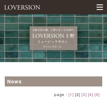
LOVERSION（ラバージョン）
News
page :
[1]
[2]
[3]
[4]
[5]