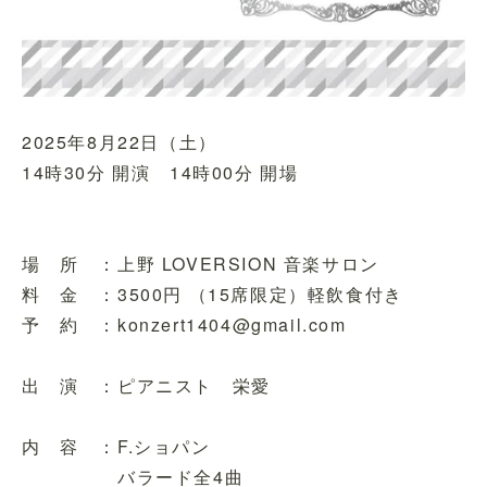
2025年8月22日（土）
14時30分 開演 14時00分 開場
場 所 ：上野 LOVERSION 音楽サロン
料 金 ：3500円 （15席限定）軽飲食付き
予 約 ：konzert1404@gmail.com
出 演 ：ピアニスト 栄愛
内 容 ：F.ショパン
バラード全4曲