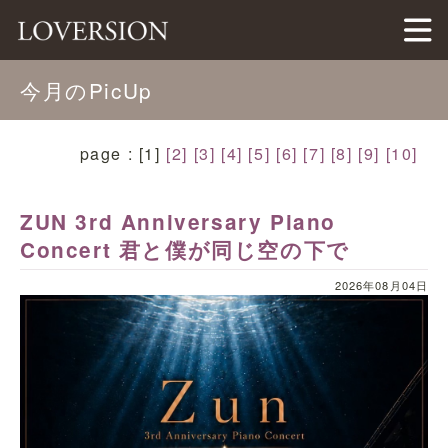
LOVERSION（ラバージョン）
今月のPicUp
page : [1]
[2]
[3]
[4]
[5]
[6]
[7]
[8]
[9]
[10]
ZUN 3rd Anniversary Piano
Concert 君と僕が同じ空の下で
2026年08月04日