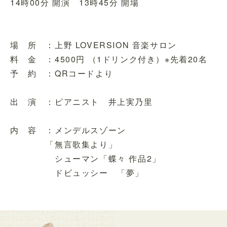
14時00分 開演 13時45分 開場
場 所 ：上野 LOVERSION 音楽サロン
料 金 ：4500円 （1ドリンク付き）※先着20名
予 約 ：QRコードより
出 演 ：ピアニスト 井上実乃里
内 容 ：メンデルスゾーン
「無言歌集より」
シューマン「蝶々 作品2」
ドビュッシー 「夢」