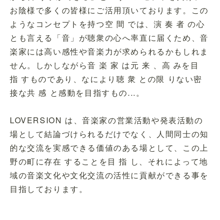
お陰様で多くの皆様にご活用頂いております。この
ようなコンセプトを持つ空 間 では、演 奏 者 の心
とも言える「音」が聴衆の心へ率直に届くため、音
楽家には高い感性や音楽力が求められるかもしれま
せん。しかしながら音 楽 家 は元 来 、高 みを目
指 すものであり、なにより聴 衆 との限 りない密
接な共 感 と感動を目指すもの...。
LOVERSION は、音楽家の営業活動や発表活動の
場として結論づけられるだけでなく、人間同士の知
的な交流を実感できる価値のある場として、この上
野の町に存在 することを目 指 し、それによって地
域の音楽文化や文化交流の活性に貢献ができる事を
目指しております。