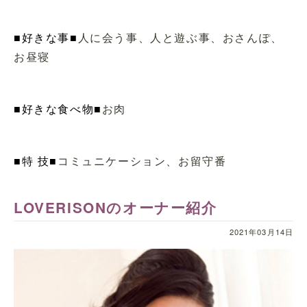
■好きな事■
人に会う事、人と遊ぶ事、おさんぽ、
お昼寝
■好きな食べ物■
お肉
■特 技■
コミュニケーション、お留守番
LOVERISONのオーナー紹介
2021年03月14日