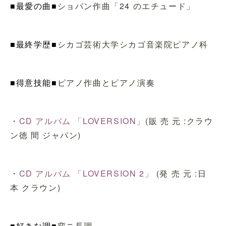
■最愛の曲■
ショパン作曲「24 のエチュード」
■最終学歴■
シカゴ芸術大学シカゴ音楽院ピアノ科
■得意技能■
ピアノ作曲とピアノ演奏
・
CD アルバム 「LOVERSION」
(販 売 元 :クラウ
ン徳 間 ジャパン)
・
CD アルバム 「LOVERSION 2」
(発 売 元 :日
本 クラウン)
■好きな調■
変ニ長調