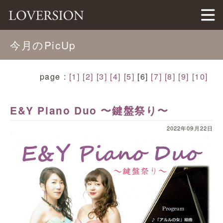
LOVERSION（ラバージョン）
今月のPicUp
page :
[1]
[2]
[3]
[4]
[5]
[6]
[7]
[8]
[9]
[10]
E&Y Piano Duo 〜鍵盤祭り〜
2022年09月22日